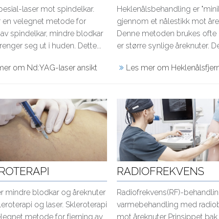
pesial-laser mot spindelkar.
Heklenålsbehandling er "minik
r en velegnet metode for
gjennom et nålestikk mot år
g av spindelkar, mindre blodkar
Denne metoden brukes ofte 
enger seg ut i huden. Dette...
er større synlige åreknuter. Det
mer om Nd:YAG-laser ansikt
Les mer om Heklenålsfjer
ROTERAPI
RADIOFREKVENS
ner mindre blodkar og åreknuter
Radiofrekvens(RF)-behandlin
eroterapi og laser. Skleroterapi
varmebehandling med radio
elegnet metode for fjerning av
mot åreknuter Prinsippet bak 