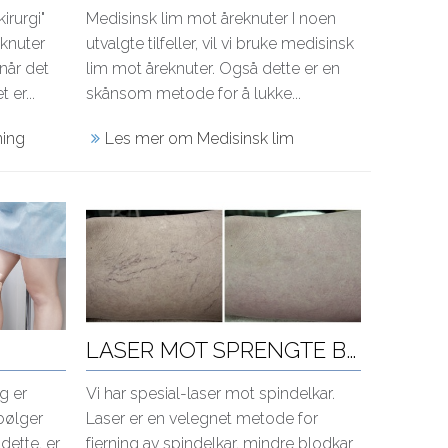
irurgi"
Medisinsk lim mot åreknuter I noen
eknuter
utvalgte tilfeller, vil vi bruke medisinsk
når det
lim mot åreknuter. Også dette er en
 er...
skånsom metode for å lukke...
ning
Les mer om Medisinsk lim
LASER MOT SPRENGTE BLODKAR
g er
Vi har spesial-laser mot spindelkar.
bølger
Laser er en velegnet metode for
dette, er
fjerning av spindelkar, mindre blodkar