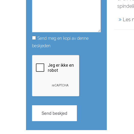
spindelk
Les 
Send meg en kopi av denne
beskjeden