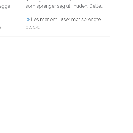
Begge
som sprenger seg ut i huden. Dette...
Les mer om Laser mot sprengte
s
blodkar