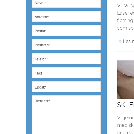
Vi har s
Laser e
fjernin
som spr
Les 
SKLE
Vi fjer
med skl
er en v