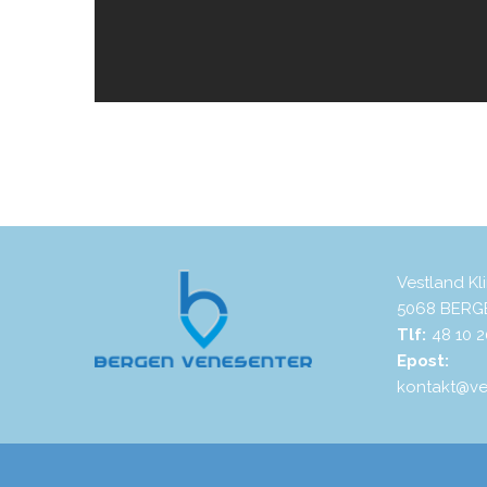
Vestland Kl
5068 BERG
Tlf:
48 10 2
Epost:
kontakt@ves