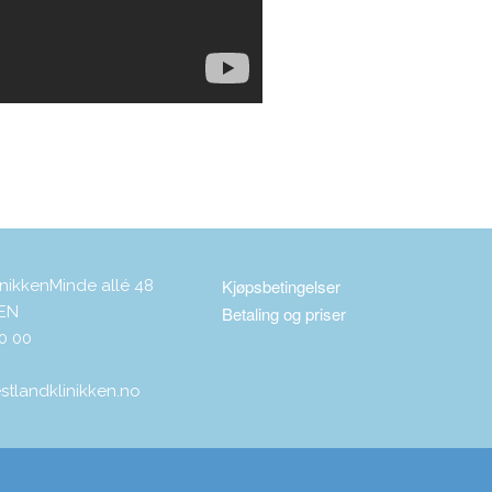
Kjøpsbetingelser
inikken
Minde allé 48
EN
Betaling og priser
0 00
tlandklinikken.no