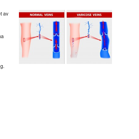
t av
ha
ng.