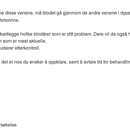
erne disse venene, må blodet gå gjennom de andre venene i dype
 forsvinne.
 kartlegge hvilke blodårer som er ditt problem. Dere vil da også 
er som er mest aktuelle.
uderer etterkontroll.
 det er noe du ønsker å oppklare, samt å avtale tid for behandli
ndersøkelse.