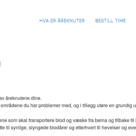
HVA ER ÅREKNUTER
BESTILL TIME
BEHANDLING
n
av åreknutene dine.
å områdene du har problemer med, og i tillegg utøre en grundig
e som skal transportere blod og væske fra beina og tilbake til 
te til synlige, slyngede blodårer og etterhvert til hevelser og eve